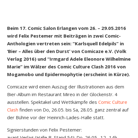
Beim 17. Comic Salon Erlangen vom 26. – 29.05.2016
wird Felix Pestemer mit Beiträgen in zwei Comic-
Anthologien vertreten sein: “Karlsquell Edelpils” in
‘Bier – Alles über den Durst’ von Comicaze e.V. (Volk
Verlag 2016) und “Irmgard Adele Eleonore Wilhelmine
Marie” im Wälzer des Comic Culture Clash 2016 von
Mogamobo und Epidermophytie (erscheint in Kürze).
Comicaze wird einen Auszug der Illustrationen aus dem
Bier-Album im Restaurant Mireo in der Glockenstr. 4
ausstellen. Spektakel und Wettkämpfe des
Comic Culture
Clash
finden von Do, 26.05. bis Sa, 28.05. ganz zentral auf
der Bühne vor der Heinrich-Lades-Halle statt.
Signierstunden von Felix Pestemer:
avant Verlag (Halle B, Stand 54): Do, 26.05., 12 -14h